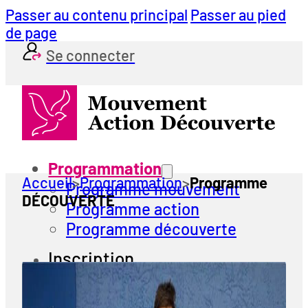
Passer au contenu principal
Passer au pied
de page
Se connecter
Programmation
Accueil
>
Programmation
>
Programme
Programme mouvement
DÉCOUVERTE
Programme action
Programme découverte
Inscription
Actualités
Financement